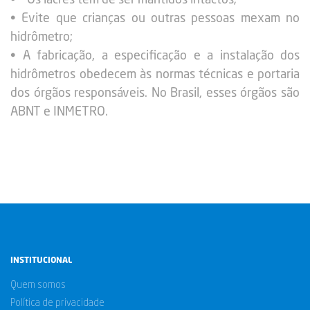
• Evite que crianças ou outras pessoas mexam no
hidrômetro;
• A fabricação, a especificação e a instalação dos
hidrômetros obedecem às normas técnicas e portaria
dos órgãos responsáveis. No Brasil, esses órgãos são
ABNT e INMETRO.
INSTITUCIONAL
Quem somos
Política de privacidade