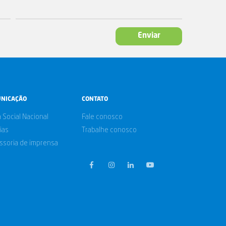
Enviar
NICAÇÃO
CONTATO
a Social Nacional
Fale conosco
ias
Trabalhe conosco
ssoria de imprensa