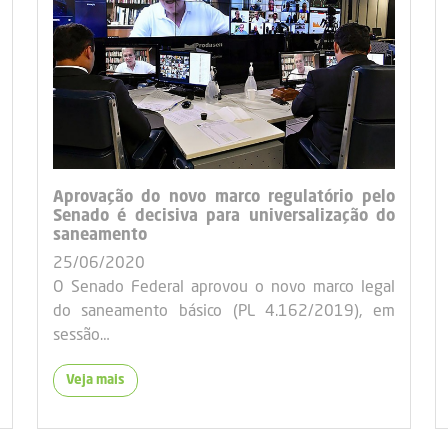
Aprovação do novo marco regulatório pelo
Senado é decisiva para universalização do
saneamento
25/06/2020
O Senado Federal aprovou o novo marco legal
do saneamento básico (PL 4.162/2019), em
sessão…
Veja mais