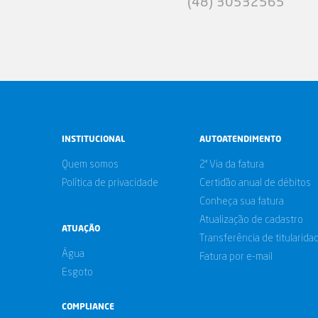
(48) 30532565
INSTITUCIONAL
AUTOATENDIMENTO
Quem somos
2ª Via da fatura
Política de privacidade
Certidão anual de débitos
Conheça sua fatura
Atualização de cadastro
ATUAÇÃO
Transferência de titularida
Água
Fatura por e-mail
Esgoto
COMPLIANCE