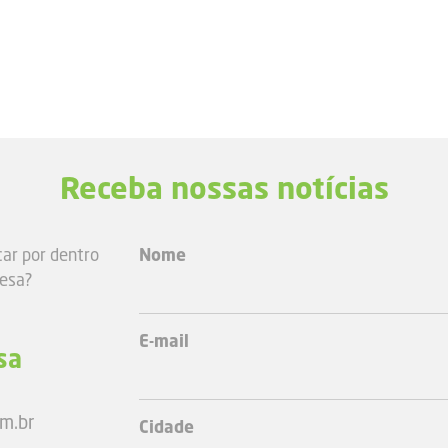
Receba nossas notícias
car por dentro
Nome
resa?
E-mail
sa
m.br
Cidade