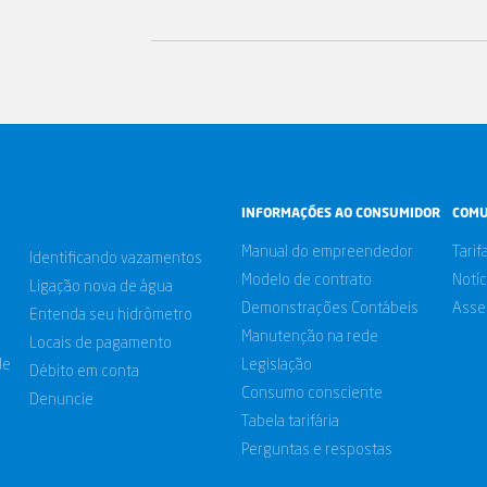
INFORMAÇÕES AO CONSUMIDOR
COMU
Manual do empreendedor
Tarif
Identificando vazamentos
Modelo de contrato
Notíc
Ligação nova de água
Demonstrações Contábeis
Asse
Entenda seu hidrômetro
Manutenção na rede
Locais de pagamento
de
Legislação
Débito em conta
Consumo consciente
Denuncie
Tabela tarifária
Perguntas e respostas